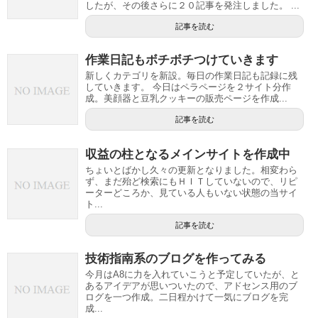
したが、その後さらに２０記事を発注しました。 ...
記事を読む
作業日記もボチボチつけていきます
新しくカテゴリを新設。毎日の作業日記も記録に残
していきます。 今日はペラページを２サイト分作
成。美顔器と豆乳クッキーの販売ページを作成...
記事を読む
収益の柱となるメインサイトを作成中
ちょいとばかし久々の更新となりました。相変わら
ず、まだ殆ど検索にもＨＩＴしていないので、リピ
ーターどころか、見ている人もいない状態の当サイ
ト...
記事を読む
技術指南系のブログを作ってみる
今月はA8に力を入れていこうと予定していたが、と
あるアイデアが思いついたので、アドセンス用のブ
ログを一つ作成。二日程かけて一気にブログを完
成...