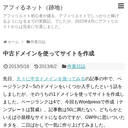
アフィるネット（跡地）
アフィリエイト初心者が綴る、アフィリエイトでしっかりと稼げ
るようになるまでの実践記。でしたが、2022年4月にアフィリエ
イトからは完全に引退しました。
ホーム
作業日誌
中古ドメインを使ってサイトを作成
2013/5/18
2013/6/2
作業日誌
先日、
久々に中古ドメインを漁ってみる
の記事の中で、ペ
ージランク2～5のドメインをいくつか入手したという話を
しましたが、そのうちの1ドメインを使ってサイトを作成し
ました。ページランクは4で、今回もWordpressで作成（テ
ンプレートは賢威）。記事数は50に満たない、どちらかと
いえば小規模なサイトになるのですが、GW中に思いついた
ネタを、二日ばかしで一気に作り上げてみました。