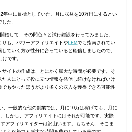
12年中に目標としていた、月に収益を10万円にするとい
でした。
を開始して、その間色々と試行錯誤を行ってみました。
よりも、パワーアフィリエイトや
LFM
でも指南されてい
築していく方が性分に合っていると確信しましたので、
わけです。
トサイトの作成は、とにかく膨大な時間が必要です。そ
見た人にとって役に立つ情報を発信し続けなければいけ
業でもやったほうがより多くの収入を獲得できる可能性
い、一般的な他の副業では、月に10万は稼げても、月に
す。しかし、アフィリエイトにはそれが可能です。実際
出すアフィリエイターは沢山います。もちそん、そこま
むような努力と膨大な時間を費やしている筈です。