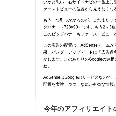
いかと思い、右サイドナビの一番上に張
ァーストビューの位置から見えなくな
もう一つ引っかかるのが、これまたフ
グバナー（728×90）です。もう2～
このビッグバナーもファーストビュー
この広告の配置は、AdSenseチー
果、パンダ・アップデートに「広告過
がします。このあたりのGoogleの
ね。
AdSenseはGoogleのサービス
配置を実験しつつ、なにか有益な情報
今年のアフィリエイト