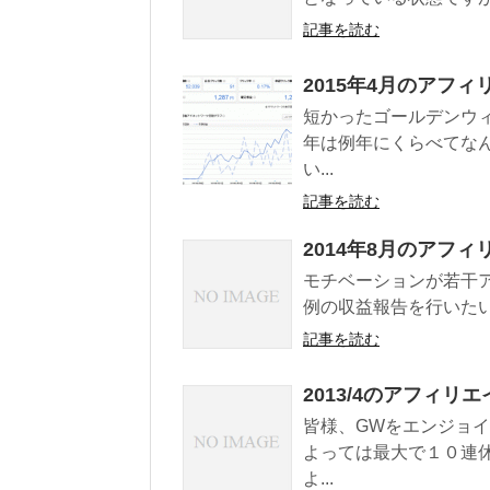
記事を読む
2015年4月のアフ
短かったゴールデンウ
年は例年にくらべてな
い...
記事を読む
2014年8月のアフ
モチベーションが若干
例の収益報告を行いたいと思
記事を読む
2013/4のアフィリ
皆様、GWをエンジョ
よっては最大で１０連
よ...